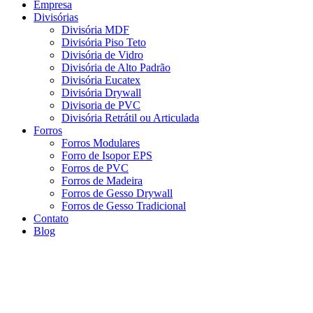
Empresa
Divisórias
Divisória MDF
Divisória Piso Teto
Divisória de Vidro
Divisória de Alto Padrão
Divisória Eucatex
Divisória Drywall
Divisoria de PVC
Divisória Retrátil ou Articulada
Forros
Forros Modulares
Forro de Isopor EPS
Forros de PVC
Forros de Madeira
Forros de Gesso Drywall
Forros de Gesso Tradicional
Contato
Blog