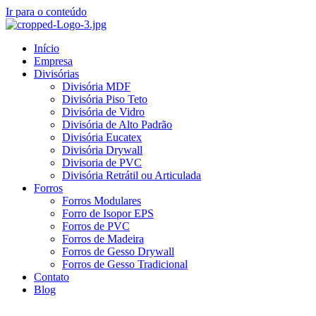
Ir para o conteúdo
Início
Empresa
Divisórias
Divisória MDF
Divisória Piso Teto
Divisória de Vidro
Divisória de Alto Padrão
Divisória Eucatex
Divisória Drywall
Divisoria de PVC
Divisória Retrátil ou Articulada
Forros
Forros Modulares
Forro de Isopor EPS
Forros de PVC
Forros de Madeira
Forros de Gesso Drywall
Forros de Gesso Tradicional
Contato
Blog